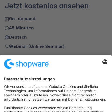
Jetzt kostenlos ansehen
On-demand
45 Minuten
Deutsch
Webinar (Online Seminar)
Formular wird geladen...