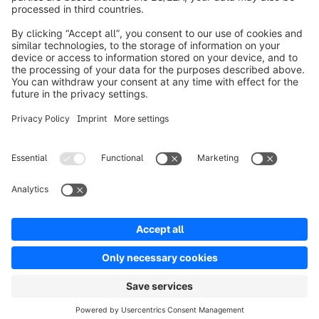
info@shopware.com
Over Shopware
Product
Oplossingen
Partners
Developers
Resources
Terms & Conditions
Privacy
Legal notice
Digital Services Act (DSA)