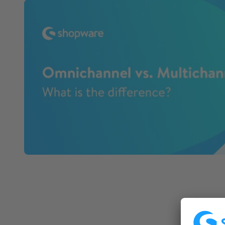
Spatial commerce
Migratie
Roadmap
Multichannel Connect
Deep Search