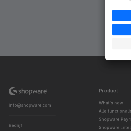
Product
What's new
info@shopware.com
Alle functionali
Shopware Pay
Bedrijf
Shopware Intel