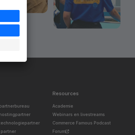
s
Resources
partnerbureau
Academie
hostingpartner
Webinars en livestreams
technologiepartner
Commerce Famous Podcast
partner
Forum