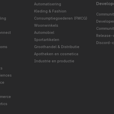
Develop
Automatisering
S
Kleding & Fashion
Community
ding
Consumptiegoederen (FMCG)
Develope
Woonwinkels
Communit
onnect
Automobiel
Release-
Sportartikelen
Discord-
ooms
Groothandel & Distributie
Apotheken en cosmetica
Industrie en productie
ts
iences
rce
mmerce
tics