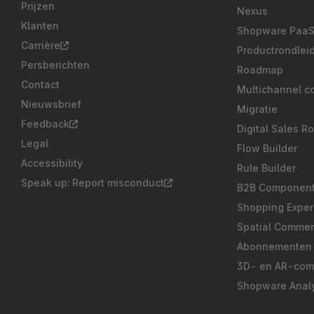
Prijzen
Nexus
Klanten
Shopware Paa
Carrière
Productrondlei
Persberichten
Roadmap
Contact
Multichannel c
Nieuwsbrief
Migratie
Feedback
Digital Sales R
Legal
Flow Builder
Accessibility
Rule Builder
Speak up: Report misconduct
B2B Componen
Shopping Exper
Spatial Comme
Abonnementen
3D- en AR-co
Shopware Analy