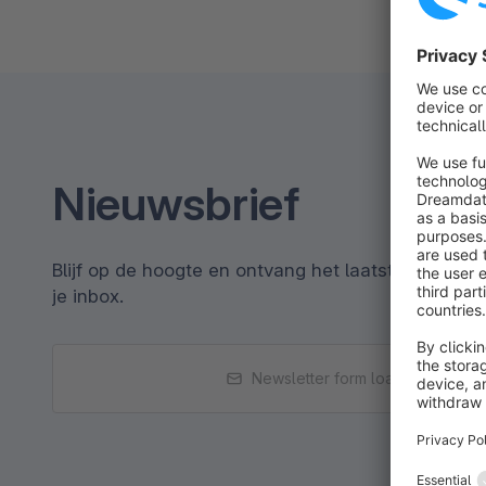
Nieuwsbrief
Blijf op de hoogte en ontvang het laatste nieuws r
je inbox.
Newsletter form loading...