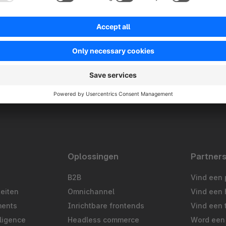
Oplossingen
Partner
B2B
Vind een 
teiten
Omnichannel
Vind een 
ments
Inrichtbare frontends
Vind een 
ligence
Headless commerce
Word een 