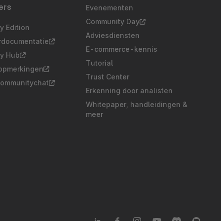
ers
Evenementen
Community Day
 Edition
Adviesdiensten
rdocumentatie
E-commerce-kennis
y Hub
Tutorial
opmerkingen
Trust Center
communitychat
Erkenning door analisten
Whitepaper, handleidingen &
meer