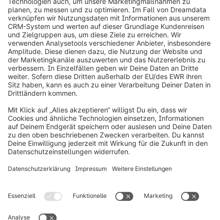
info@shopware.com
Über Shopware
Produkt
Lösungen
Partner
Entwickler
Ressourcen