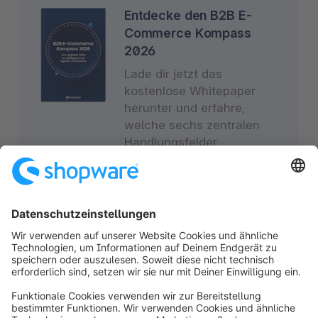
Entdecke den B2B E-
Commerce Kompass
2026
Lade dir jetzt das
kostenlose Whitepaper
herunter und erfahre,
welche sechs zentralen
Handlungsfelder
entscheidend sind, um
B2B-Commerce 2026
skalierbar, effizient und
zukunftsfähig aufzustellen.
Jetzt kostenlos
herunterladen