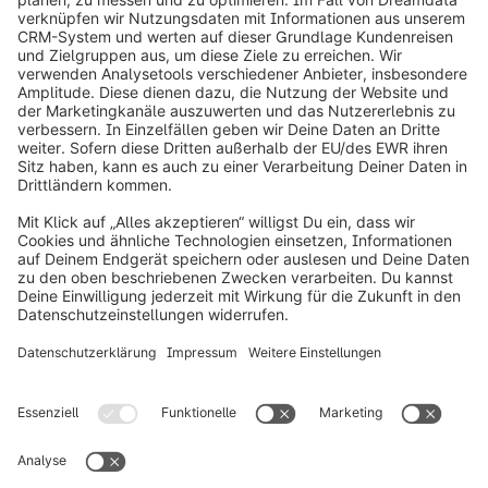
info@shopware.com
Über Shopware
Produkt
Lösungen
Partner
Entwickler
Ressourcen