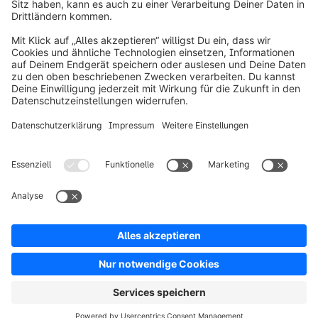
Über Shopware
Produkt
Lösungen
Partner
Entwickler
Ressourcen
AGB
Datenschutz
Impressum
Digital Services Act (DSA)
Copyright © shopware AG - Alle Rechte vorbehalten
Hinweis: * Alle Preise verstehen sich zzgl. Mehrwertsteuer