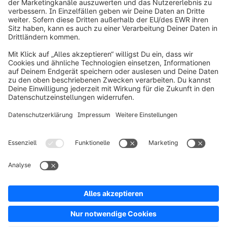
info@shopware.com
Über Shopware
Produkt
Lösungen
Partner
Entwickler
Ressourcen