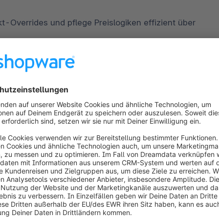
-Overrides und pflege Preislogiken effizient über 
Bedingungen wie Produkte, Kategorien oder 
oritäten und Regeln sorgen dafür, dass Preise genau 
komplexe Preisstrukturen bleiben performant und 