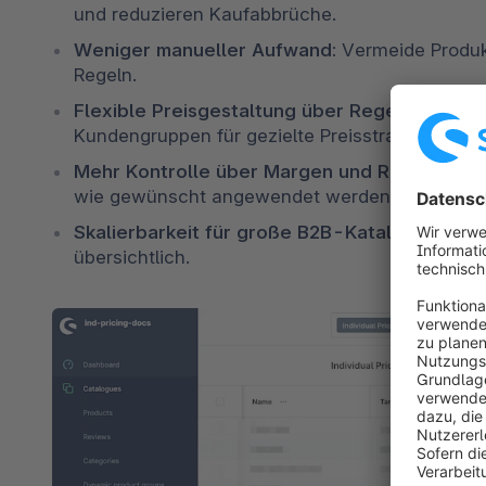
und reduzieren Kaufabbrüche. 
Weniger manueller Aufwand: 
Vermeide Produkt
Regeln. 
Flexible Preisgestaltung über Regeln: 
Nutze 
Kundengruppen für gezielte Preisstrategien. 
Mehr Kontrolle über Margen und Rabatte: 
Pri
wie gewünscht angewendet werden. 
Skalierbarkeit für große B2B-Kataloge: 
Auch 
übersichtlich.