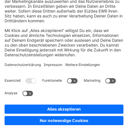
info@shopware.com
Über Shopware
Produkt
Lösungen
Partner
Entwickler
Ressourcen