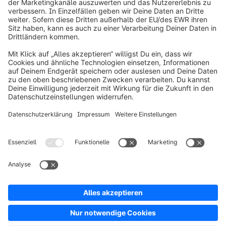
info@shopware.com
Über Shopware
Produkt
Lösungen
Partner
Entwickler
Ressourcen