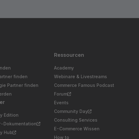
Ressourcen
inden
Academy
artner finden
Webinare & Livestreams
ie Partner finden
Commerce Famous Podcast
erden
Forum
er
Events
Community Day
 Edition
Consulting Services
er-Dokumentation
E-Commerce Wissen
y Hub
How to