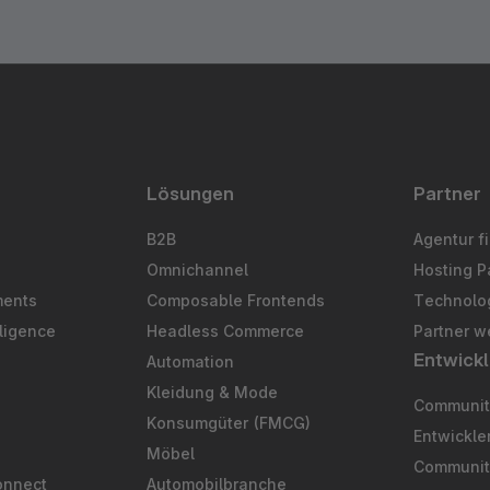
Lösungen
Partner
B2B
Agentur f
Omnichannel
Hosting P
ments
Composable Frontends
Technolog
ligence
Headless Commerce
Partner w
Entwickl
Automation
S
Kleidung & Mode
Community
Konsumgüter (FMCG)
Entwickl
Möbel
Communit
onnect
Automobilbranche