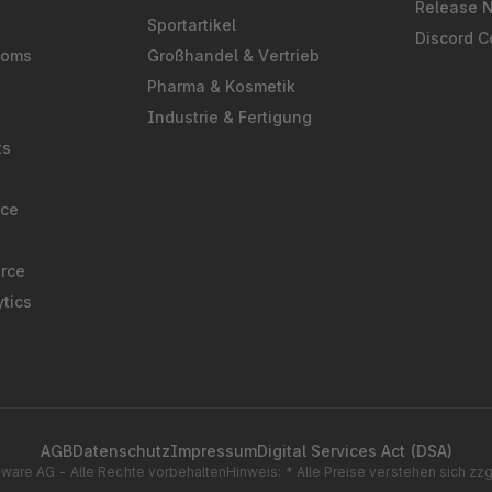
Release 
Sportartikel
Discord 
ooms
Großhandel & Vertrieb
Pharma & Kosmetik
Industrie & Fertigung
ts
rce
rce
tics
AGB
Datenschutz
Impressum
Digital Services Act (DSA)
ware AG - Alle Rechte vorbehalten
Hinweis: * Alle Preise verstehen sich zz