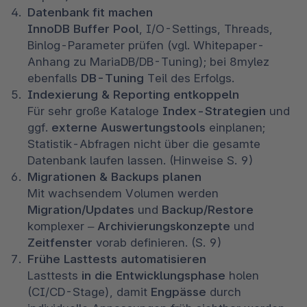
Datenbank fit machen
InnoDB Buffer Pool
, I/O-Settings, Threads, 
Binlog-Parameter prüfen (vgl. Whitepaper-
Anhang zu MariaDB/DB-Tuning); bei 8mylez 
ebenfalls 
DB-Tuning
 Teil des Erfolgs. 
Indexierung & Reporting entkoppeln
Für sehr große Kataloge 
Index-Strategien
 und 
ggf. 
externe Auswertungstools
 einplanen; 
Statistik-Abfragen nicht über die gesamte 
Datenbank laufen lassen. (Hinweise S. 9) 
Migrationen & Backups planen
Mit wachsendem Volumen werden 
Migration/Updates
 und 
Backup/Restore
komplexer – 
Archivierungskonzepte
 und 
Zeitfenster
 vorab definieren. (S. 9) 
Frühe Lasttests automatisieren
Lasttests 
in die Entwicklungsphase
 holen 
(CI/CD-Stage), damit 
Engpässe
 durch 