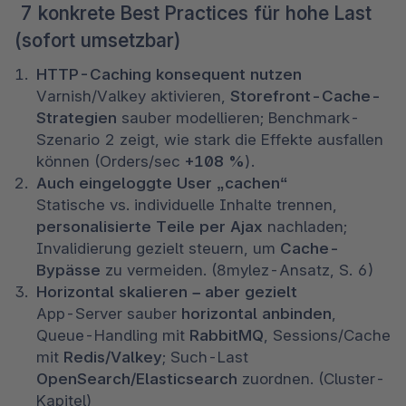
7 konkrete Best Practices für hohe Last
(sofort umsetzbar)
HTTP-Caching konsequent nutzen
Varnish/Valkey aktivieren, 
Storefront-Cache-
Strategien
 sauber modellieren; Benchmark-
Szenario 2 zeigt, wie stark die Effekte ausfallen 
können (Orders/sec 
+108 %
). 
Auch eingeloggte User „cachen“
Statische vs. individuelle Inhalte trennen, 
personalisierte Teile per Ajax
 nachladen; 
Invalidierung gezielt steuern, um 
Cache-
Bypässe
 zu vermeiden. (8mylez-Ansatz, S. 6) 
Horizontal skalieren – aber gezielt
App-Server sauber 
horizontal anbinden
, 
Queue-Handling mit 
RabbitMQ
, Sessions/Cache 
mit 
Redis/Valkey
; Such-Last 
OpenSearch/Elasticsearch
 zuordnen. (Cluster-
Kapitel) 