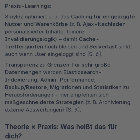
Praxis-Learnings:
8mylez optimiert u. a. das 
Caching für eingeloggte 
Nutzer und Warenkörbe
 (z. B. 
Ajax-Nachladen
personalisierter Inhalte, feinere 
Invalidierungslogik
) – damit 
Cache-
Trefferquoten
 hoch bleiben und 
Serverlast
 sinkt, 
auch wenn User eingeloggt sind [S. 6]. 
Transparenz zu Grenzen:
 Für 
sehr große 
Datenmengen
 werden 
Elasticsearch-
Indexierung
, 
Admin-Performance
, 
Backup/Restore
, 
Migrationen
 und 
Statistiken
 zu 
Herausforderungen – hier empfehlen sich 
maßgeschneiderte Strategien
 (z. B. Archivierung, 
externe Auswertungen) [S. 9].  
Theorie × Praxis: Was heißt das für
dich?