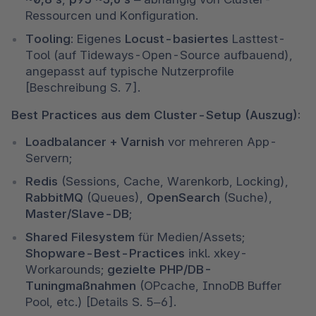
Ressourcen und Konfiguration. 
Tooling:
 Eigenes 
Locust-basiertes
 Lasttest-
Tool (auf Tideways-Open-Source aufbauend), 
angepasst auf typische Nutzerprofile 
[Beschreibung S. 7]. 
Best Practices aus dem Cluster-Setup (Auszug):
Loadbalancer + Varnish
 vor mehreren App-
Servern; 
Redis
 (Sessions, Cache, Warenkorb, Locking), 
RabbitMQ
 (Queues), 
OpenSearch
 (Suche), 
Master/Slave-DB
; 
Shared Filesystem
 für Medien/Assets; 
Shopware-Best-Practices
 inkl. xkey-
Workarounds; 
gezielte PHP/DB-
Tuningmaßnahmen
 (OPcache, InnoDB Buffer 
Pool, etc.) [Details S. 5–6]. 