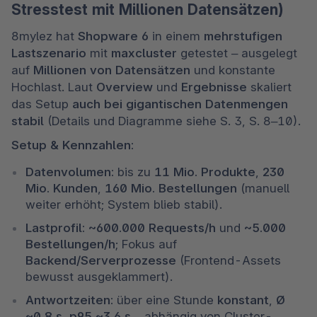
Stresstest mit Millionen Datensätzen)
8mylez hat 
Shopware 6
 in einem 
mehrstufigen 
Lastszenario
 mit 
maxcluster
 getestet – ausgelegt 
auf 
Millionen von Datensätzen
 und konstante 
Hochlast. Laut 
Overview
 und 
Ergebnisse
 skaliert 
das Setup 
auch bei gigantischen Datenmengen 
stabil
 (Details und Diagramme siehe S. 3, S. 8–10). 
Setup & Kennzahlen:
Datenvolumen:
 bis zu 
11 Mio. Produkte
, 
230 
Mio. Kunden
, 
160 Mio. Bestellungen
 (manuell 
weiter erhöht; System blieb stabil). 
Lastprofil:
~600.000 Requests/h
 und 
~5.000 
Bestellungen/h
; Fokus auf 
Backend/Serverprozesse
 (Frontend-Assets 
bewusst ausgeklammert). 
Antwortzeiten:
 über eine Stunde 
konstant
, 
Ø 
~0,8 s
, 
p95 ~3,6 s
 – abhängig von Cluster-