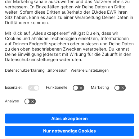
info@shopware.com
Über Shopware
Produkt
Lösungen
Partner
Entwickler
Ressourcen