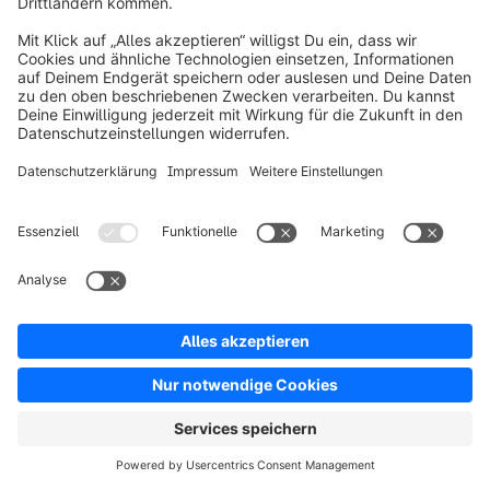
Hinweis von Shopware:
Übrigens hat Shopware im Paradigm B2B Report 
2024 die bestmögliche Auszeichnung für die 
Kategorie "Total Cost of Ownershop" erhalten. Dies 
unterstreicht die Fähigkeit unserer Plattform, 
Unternehmen dabei zu unterstützen, ihre 
Betriebskosten effektiv zu minimieren und somit eine 
maximale Kapitalrendite zu erzielen. Mehr dazu 
kannst du im 
Blogbeitrag
 nachlesen.