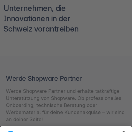
Unternehmen, die
Innovationen in der
Schweiz vorantreiben
Werde Shopware Partner
Werde Shopware Partner und erhalte tatkräftige
Unterstützung von Shopware. Ob professionelles
Onboarding, technische Beratung oder
Werbematerial für deine Kundenakquise – wir sind
an deiner Seite!