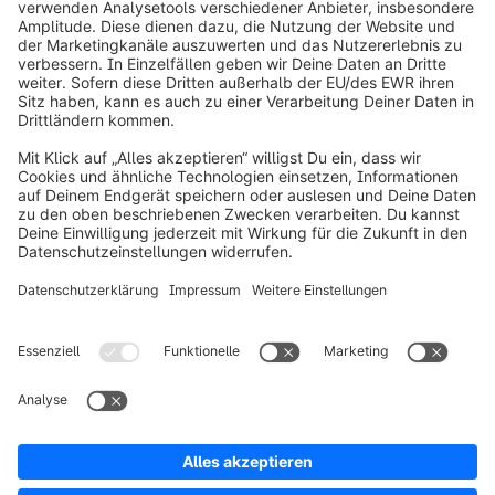
info@shopware.com
Über Shopware
Produkt
Lösungen
Partner
Entwickler
Ressourcen