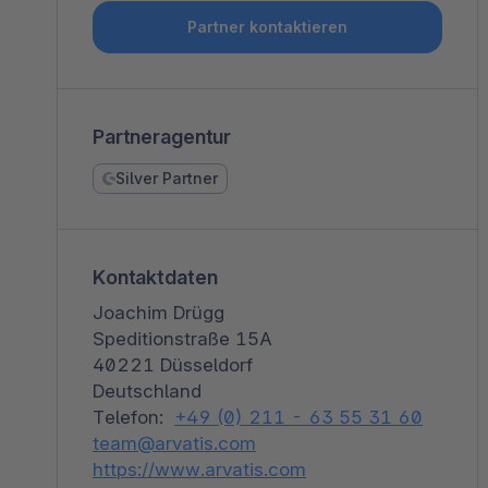
Shopware PaaS
Composable Frontends
Podcast
Partner kontaktieren
Spatial Commerce
Migration
Partneragentur
Roadmap
Silver Partner
Multichannel Connect
Deep Search
Kontaktdaten
Joachim Drügg
Speditionstraße 15A
40221 Düsseldorf
Deutschland
Telefon:
+49 (0) 211 - 63 55 31 60
team@arvatis.com
https://www.arvatis.com