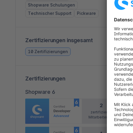
Shopware Schulungen
Technischer Support
Pickware
Zertifizierungen insgesamt
10 Zertifizierungen
Zertifizierungen
Shopware 6
2
zertifizierter
Mitarbeitender