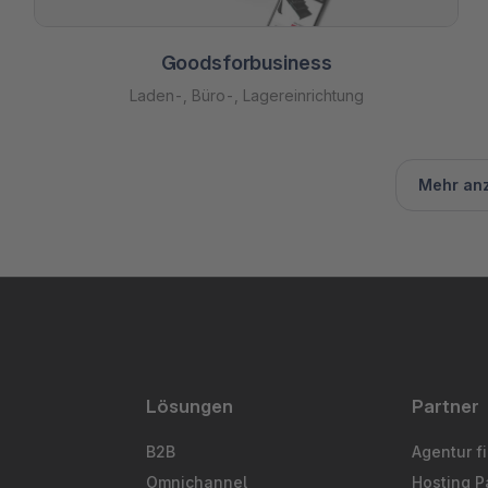
Goodsforbusiness
Laden-, Büro-, Lagereinrichtung
Mehr an
Lösungen
Partner
B2B
Agentur f
Omnichannel
Hosting P