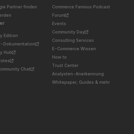
ie Partner finden
Commerce Famous Podcast
erden
Forum
er
Events
Community Day
 Edition
Consulting Services
er-Dokumentation
E-Commerce Wissen
y Hub
How to
Notes
Trust Center
Community Chat
Analysten-Anerkennung
Whitepaper, Guides & mehr