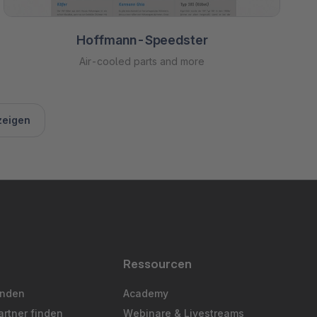
Hoffmann-Speedster
Air-cooled parts and more
zeigen
Ressourcen
inden
Academy
artner finden
Webinare & Livestreams