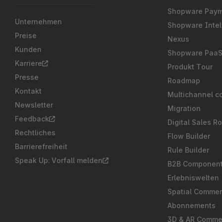
Shopware Pay
Unternehmen
Shopware Intel
Preise
Nexus
Kunden
Shopware Paa
Karriere
Produkt Tour
Presse
Roadmap
Kontakt
Multichannel c
Newsletter
Migration
Feedback
Digital Sales R
Rechtliches
Flow Builder
Barrierefreiheit
Rule Builder
Speak Up: Vorfall melden
B2B Componen
Erlebniswelten
Spatial Comme
Abonnements
3D & AR Comme