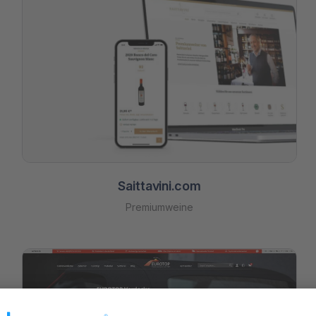
Saittavini.com
Premiumweine