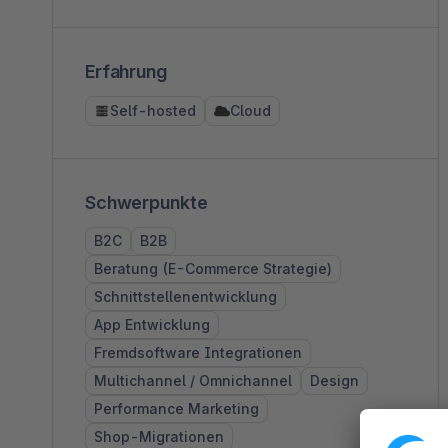
Erfahrung
Self-hosted
Cloud
Schwerpunkte
B2C
B2B
Beratung (E-Commerce Strategie)
Schnittstellenentwicklung
App Entwicklung
Fremdsoftware Integrationen
Multichannel / Omnichannel
Design
Performance Marketing
Shop-Migrationen