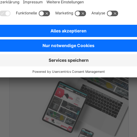
Laona
Life is a party. Dress like it.