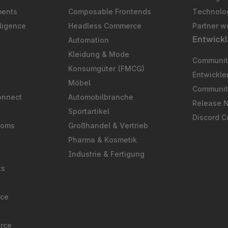
ments
Composable Frontends
Technolog
ligence
Headless Commerce
Partner w
Entwickl
Automation
S
Kleidung & Mode
Community
Konsumgüter (FMCG)
Entwickl
Möbel
Communit
onnect
Automobilbranche
Release 
Sportartikel
Discord 
ooms
Großhandel & Vertrieb
Pharma & Kosmetik
Industrie & Fertigung
ts
rce
rce