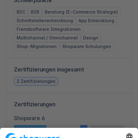
Schwerpunkte
B2C
B2B
Beratung (E-Commerce Strategie)
Schnittstellenentwicklung
App Entwicklung
Fremdsoftware Integrationen
Multichannel / Omnichannel
Design
Shop-Migrationen
Shopware Schulungen
Zertifizierungen insgesamt
2 Zertifizierungen
Zertifizierungen
Shopware 6