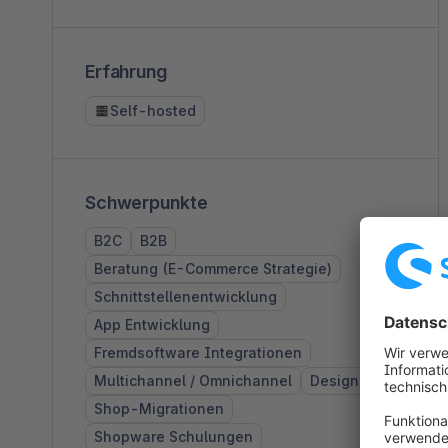
Erfahrung
Self-hosted
Schwerpunkte
B2C
B2B
Beratung (E-Commerce Strategie)
Schnittstellenentwicklung
App Entwicklung
Fremdsoftware Integrationen
Multichannel / Omnichannel
Design
Shop-Migrationen
Shopware Schulungen