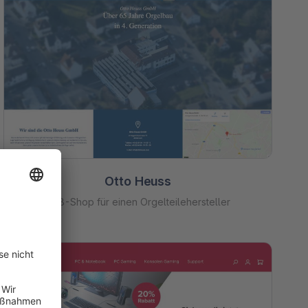
Otto Heuss
B2B-Shop für einen Orgelteilehersteller