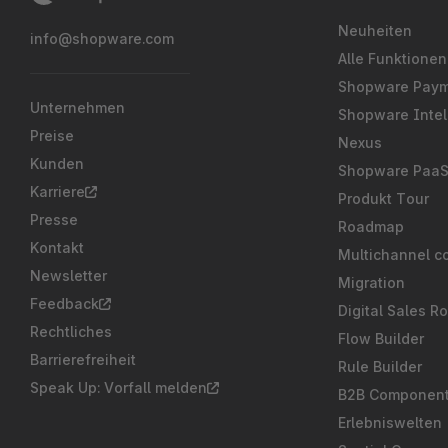
Neuheiten
info@shopware.com
Alle Funktionen
Shopware Pay
Unternehmen
Shopware Intel
Preise
Nexus
Kunden
Shopware Paa
Karriere
Produkt Tour
Presse
Roadmap
Kontakt
Multichannel c
Newsletter
Migration
Feedback
Digital Sales R
Rechtliches
Flow Builder
Barrierefreiheit
Rule Builder
Speak Up: Vorfall melden
B2B Componen
Erlebniswelten