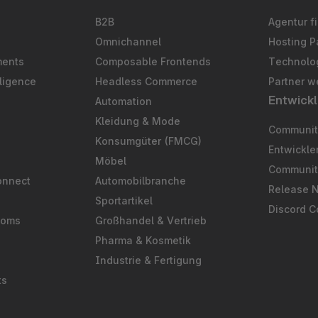
B2B
Agentur f
Omnichannel
Hosting P
ments
Composable Frontends
Technolog
ligence
Headless Commerce
Partner w
Entwickl
Automation
S
Kleidung & Mode
Community
Konsumgüter (FMCG)
Entwickl
Möbel
Communit
onnect
Automobilbranche
Release 
Sportartikel
Discord 
ooms
Großhandel & Vertrieb
Pharma & Kosmetik
Industrie & Fertigung
ts