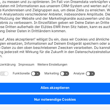
Little USA World
Amerikanische Lebensmittel