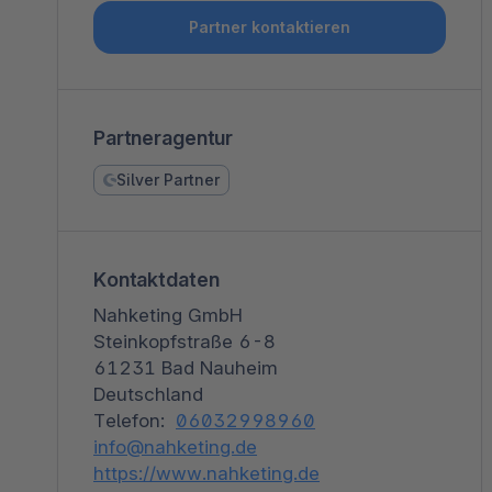
Shopware PaaS
Composable Frontends
Podcast
Partner kontaktieren
Spatial Commerce
Migration
Partneragentur
Roadmap
Silver Partner
Multichannel Connect
Deep Search
Kontaktdaten
Nahketing GmbH
Steinkopfstraße 6-8
61231 Bad Nauheim
Deutschland
Telefon:
06032998960
info@nahketing.de
https://www.nahketing.de