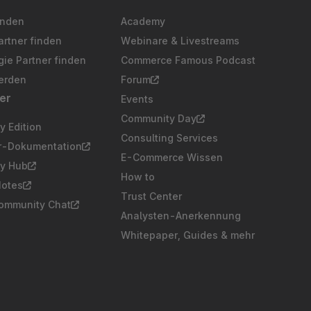
inden
Academy
artner finden
Webinare & Livestreams
ie Partner finden
Commerce Famous Podcast
erden
Forum
er
Events
Community Day
 Edition
Consulting Services
er-Dokumentation
E-Commerce Wissen
y Hub
How to
Notes
Trust Center
Community Chat
Analysten-Anerkennung
Whitepaper, Guides & mehr