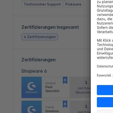
Technischer Support
Pickware
Zertifizierungen insgesamt
4 Zertifizierungen
Zertifizierungen
Shopware 6
1
zertifizierte
Mitarbeitende
1
zertifizierte