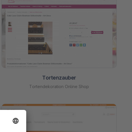
Tortenzauber
Tortendekoration Online Shop