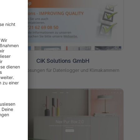
CiK Solutions GmbH
Branchenlösungen für Datenlogger und Klimakammern