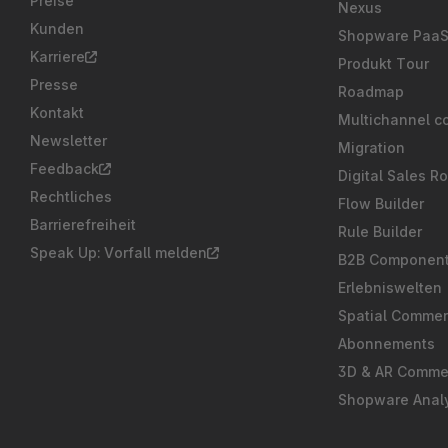
Preise
Nexus
Kunden
Shopware Paa
Karriere
Produkt Tour
Presse
Roadmap
Kontakt
Multichannel c
Newsletter
Migration
Feedback
Digital Sales R
Rechtliches
Flow Builder
Barrierefreiheit
Rule Builder
Speak Up: Vorfall melden
B2B Componen
Erlebniswelten
Spatial Comme
Abonnements
3D & AR Comme
Shopware Analy