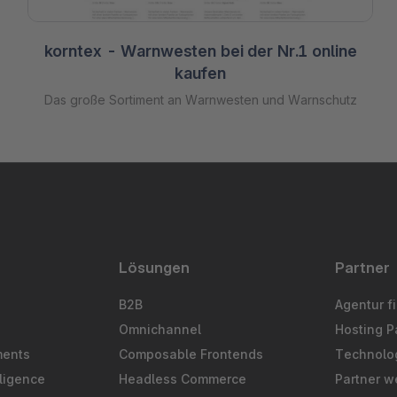
korntex - Warnwesten bei der Nr.1 online
kaufen
Das große Sortiment an Warnwesten und Warnschutz
Lösungen
Partner
B2B
Agentur f
Omnichannel
Hosting P
ments
Composable Frontends
Technolog
ligence
Headless Commerce
Partner w