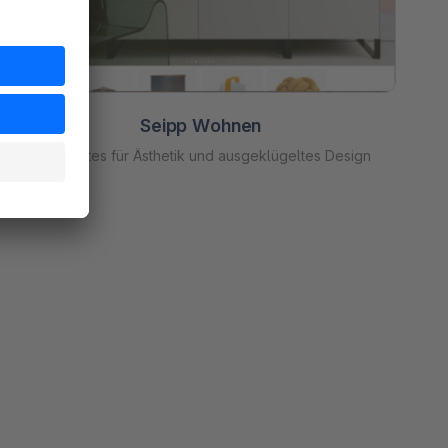
Seipp Wohnen
Kubernetes für Ästhetik und ausgeklügeltes Design