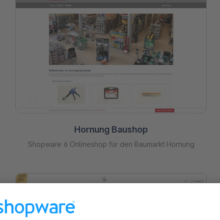
Hornung Baushop
Shopware 6 Onlineshop für den Baumarkt Hornung