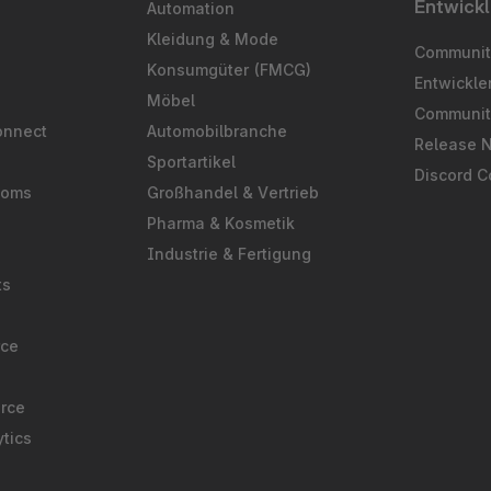
Entwickl
Automation
S
Kleidung & Mode
Community
Konsumgüter (FMCG)
Entwickl
Möbel
Communit
onnect
Automobilbranche
Release 
Sportartikel
Discord 
ooms
Großhandel & Vertrieb
Pharma & Kosmetik
Industrie & Fertigung
ts
rce
rce
tics