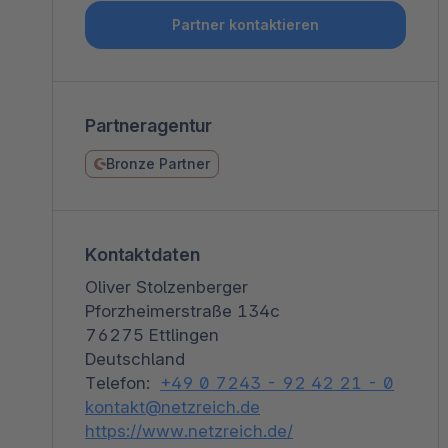
Shopware PaaS
Composable Frontends
Podcast
Partner kontaktieren
Spatial Commerce
Migration
Partneragentur
Roadmap
Bronze Partner
Multichannel Connect
Deep Search
Kontaktdaten
Oliver Stolzenberger
Pforzheimerstraße 134c
76275 Ettlingen
Deutschland
Telefon:
+49 0 7243 - 92 42 21 - 0
kontakt@netzreich.de
https://www.netzreich.de/