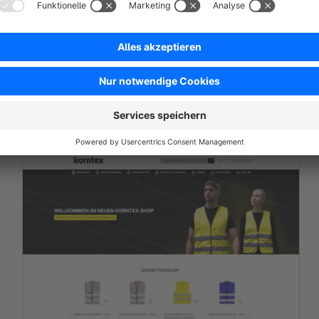
Teppiche von Home Rugs
Exklusive und Hochwertige Teppiche