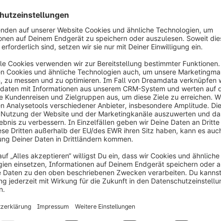
MeDusch | Onlineshop
Natürliche Duschkosmetik