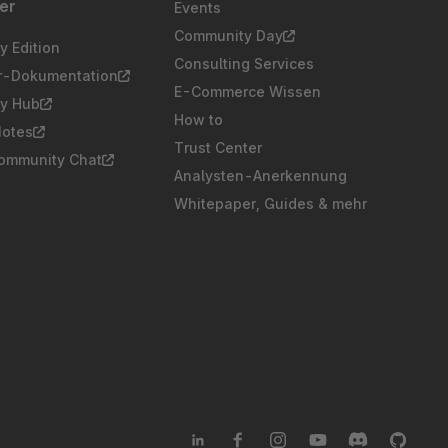
er
Events
Community Day
 Edition
Consulting Services
er-Dokumentation
E-Commerce Wissen
y Hub
How to
Notes
Trust Center
Community Chat
Analysten-Anerkennung
Whitepaper, Guides & mehr