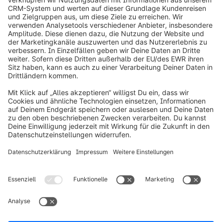
info@shopware.com
Über Shopware
Produkt
Lösungen
Partner
Entwickler
Ressourcen