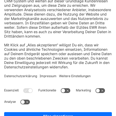
info@shopware.com
Über Shopware
Produkt
Lösungen
Partner
Entwickler
Ressourcen