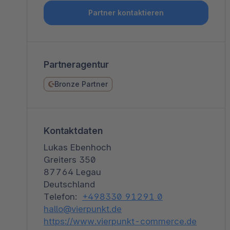
Shopware PaaS
Composable Frontends
Podcast
Partner kontaktieren
Spatial Commerce
Migration
Partneragentur
Roadmap
Bronze Partner
Multichannel Connect
Deep Search
Kontaktdaten
Lukas Ebenhoch
Greiters 350
87764 Legau
Deutschland
Telefon:
+498330 91291 0
hallo@vierpunkt.de
https://www.vierpunkt-commerce.de