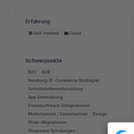
Erfahrung
Self-hosted
Cloud
Schwerpunkte
B2C
B2B
Beratung (E-Commerce Strategie)
Schnittstellenentwicklung
App Entwicklung
Fremdsoftware Integrationen
Multichannel / Omnichannel
Design
Shop-Migrationen
Shopware Schulungen