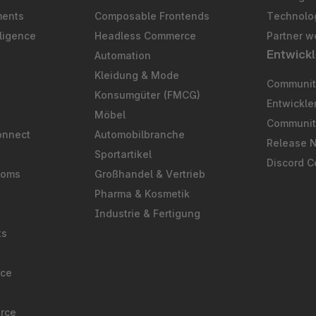
ments
Composable Frontends
Technolog
ligence
Headless Commerce
Partner w
Entwickl
Automation
S
Kleidung & Mode
Community
Konsumgüter (FMCG)
Entwickl
Möbel
Communit
onnect
Automobilbranche
Release 
Sportartikel
Discord 
ooms
Großhandel & Vertrieb
Pharma & Kosmetik
Industrie & Fertigung
ts
rce
rce