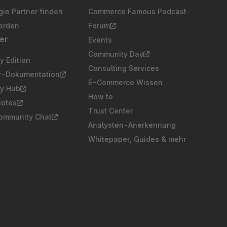
ie Partner finden
Commerce Famous Podcast
erden
Forum
er
Events
Community Day
 Edition
Consulting Services
er-Dokumentation
E-Commerce Wissen
y Hub
How to
Notes
Trust Center
Community Chat
Analysten-Anerkennung
Whitepaper, Guides & mehr