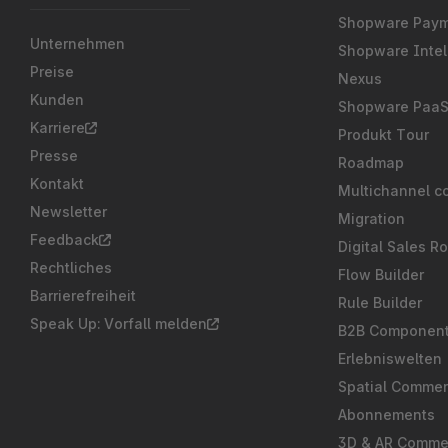
Shopware Pay
Unternehmen
Shopware Intel
Preise
Nexus
Kunden
Shopware Paa
Karriere
Produkt Tour
Presse
Roadmap
Kontakt
Multichannel c
Newsletter
Migration
Feedback
Digital Sales R
Rechtliches
Flow Builder
Barrierefreiheit
Rule Builder
Speak Up: Vorfall melden
B2B Componen
Erlebniswelten
Spatial Comme
Abonnements
3D & AR Comme