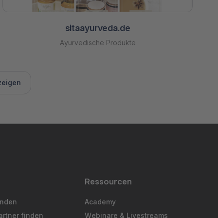
sitaayurveda.de
Ayurvedische Produkte
zeigen
Ressourcen
inden
Academy
artner finden
Webinare & Livestreams