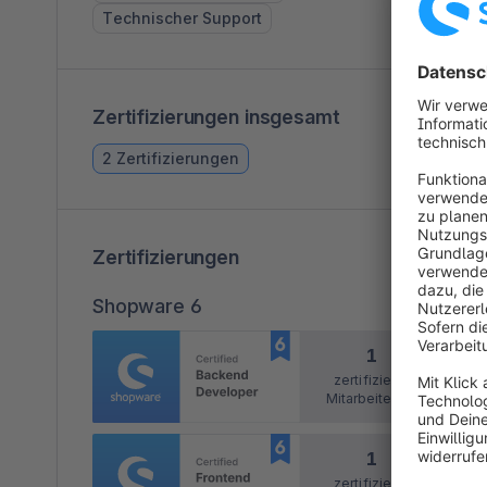
Technischer Support
Zertifizierungen insgesamt
2 Zertifizierungen
Zertifizierungen
Shopware 6
1
zertifizierte
Mitarbeitende
1
zertifizierte