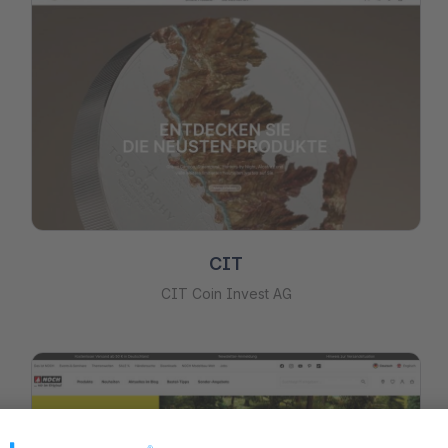
CIT
CIT Coin Invest AG