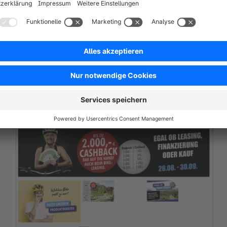
HiFi-Studio
Wittmann