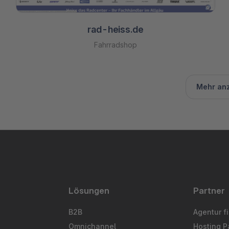
rad-heiss.de
Fahrradshop
Mehr an
Lösungen
Partner
B2B
Agentur f
Omnichannel
Hosting P