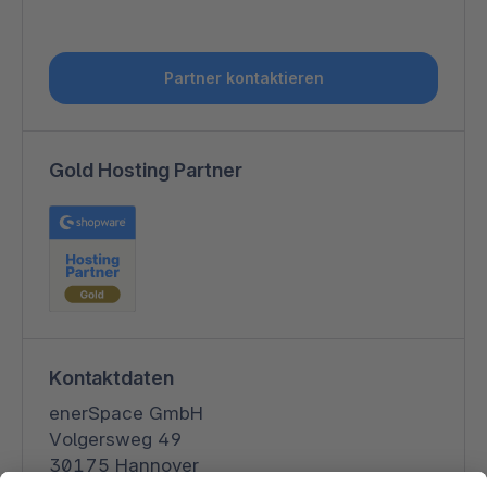
Partner kontaktieren
Gold Hosting Partner
Kontaktdaten
enerSpace GmbH
Volgersweg 49
30175 Hannover