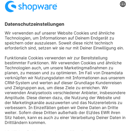
Deutschland
Telefon:
+49 511 - 515 673 80
info@enerspace.de
https://www.enerspace.de
Lösungen
Hosting
info@shopware.com
Über Shopware