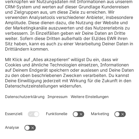
Produkt
Lösungen
Partner
Entwickler
Ressourcen
AGB
Datenschutz
Impressum
Digital Services Act (DSA)
Copyright © shopware AG - Alle Rechte vorbehalten
Hinweis: * Alle Preise verstehen sich zzgl. Mehrwertsteuer