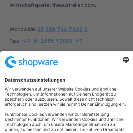
Wirtschaftsportal theaustralian.com.
Worldwide:
00 800 746 7626 0
Fax:
+49 (0) 2555 92885-99
Für Presseverteiler anmelden:
public.relations@shopware.com
info@shopware.com
Über Shopware