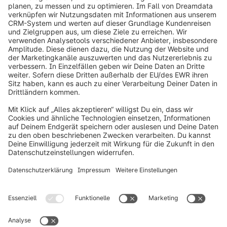
info@shopware.com
Über Shopware
Produkt
Lösungen
Partner
Entwickler
Ressourcen