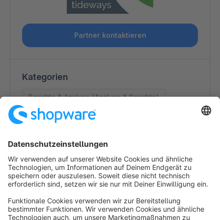
Partner kontaktieren
Kategorien
Berichte & Analyse (Analyse & Berichte)
Kontaktdaten
Benjamin Außenhofer
Königswintererstraße 116
53227 Bonn
Germany
https://tideways.com