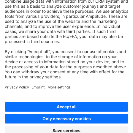
Over Shopware
Product
Oplossingen
Partners
Developers
Resources
Terms & Conditions
Privacy
Legal notice
Digital Services Act (DSA)
Copyright © shopware AG - All rights reserved