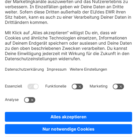
info@shopware.com
Über Shopware
Produkt
Lösungen
Partner
Entwickler
Ressourcen