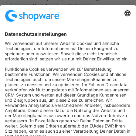
Abendblatt und dem australischen
Wirtschaftsportal theaustralian.com.
Worldwide:
00 800 746 7626 0
Fax:
+49 (0) 2555 92885-99
Für Presseverteiler anmelden:
public.relations@shopware.com
info@shopware.com