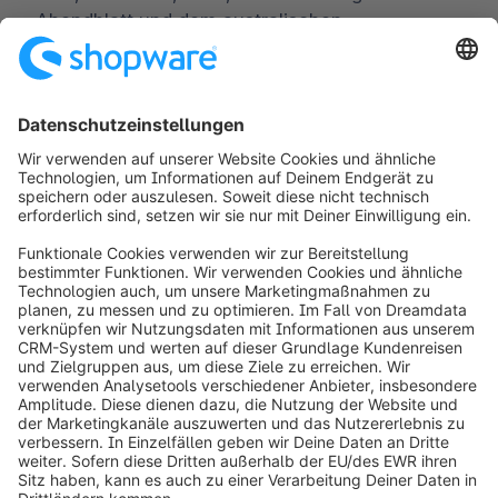
Abendblatt und dem australischen
Wirtschaftsportal theaustralian.com.
Worldwide:
00 800 746 7626 0
Fax:
+49 (0) 2555 92885-99
Für Presseverteiler anmelden:
public.relations@shopware.com
info@shopware.com