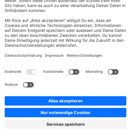
info@shopware.com
Über Shopware
Produkt
Lösungen
Partner
Entwickler
Ressourcen
AGB
Datenschutz
Impressum
Digital Services Act (DSA)
Copyright © shopware AG - Alle Rechte vorbehalten