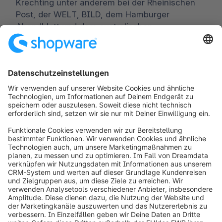
Krechting unter anderem bei der Rheinischen
Post, der WELT, BILD, dem Hamburger
Abendblatt und dem australischen
Wirtschaftsportal theaustralian.com.
Worldwide:
00 800 746 7626 0
Fax:
+49 (0) 2555 92885-99
Für Presseverteiler anmelden:
public.relations@shopware.com