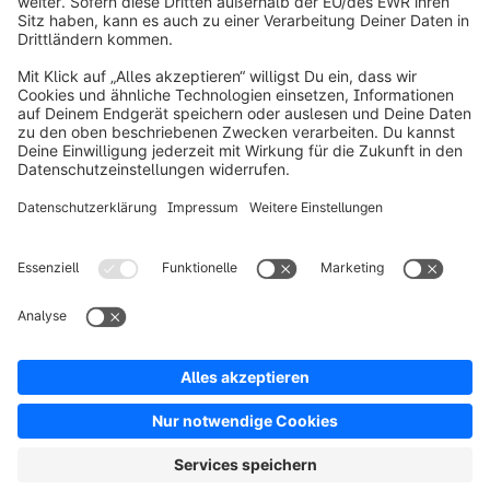
info@shopware.com
Über Shopware
Produkt
Lösungen
Partner
Entwickler
Ressourcen
AGB
Datenschutz
Impressum
Digital Services Act (DSA)
Copyright © shopware AG - Alle Rechte vorbehalten