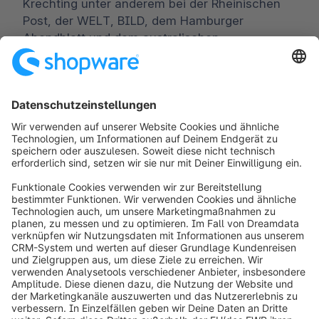
Krechting unter anderem bei der Rheinischen
Post, der WELT, BILD, dem Hamburger
Abendblatt und dem australischen
Wirtschaftsportal theaustralian.com.
Worldwide:
00 800 746 7626 0
Fax:
+49 (0) 2555 92885-99
Für Presseverteiler anmelden:
public.relations@shopware.com