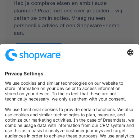
Heb je complexe eisen en ambitieuze
plannen? Praat met ons over je doelen – wij
zetten ze om in acties. Vraag nu een
persoonlijk advies of een Shopware-demo
aan.
Neem contact op
Vraag een demo aan
* Gebaseerd op enquêtes met Shopware-klanten en partners in
2023.