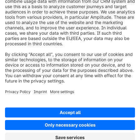
Over Shopware
Product
Oplossingen
Partners
Developers
Resources
Terms & Conditions
Privacy
Legal notice
Digital Services Act (DSA)
Copyright © shopware AG - All rights reserved