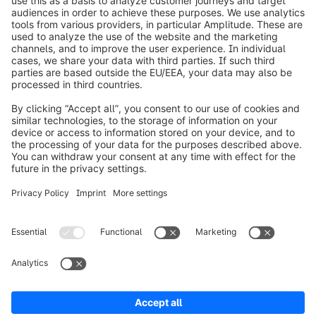
info@shopware.com
Over Shopware
Product
Oplossingen
Partners
Developers
Resources