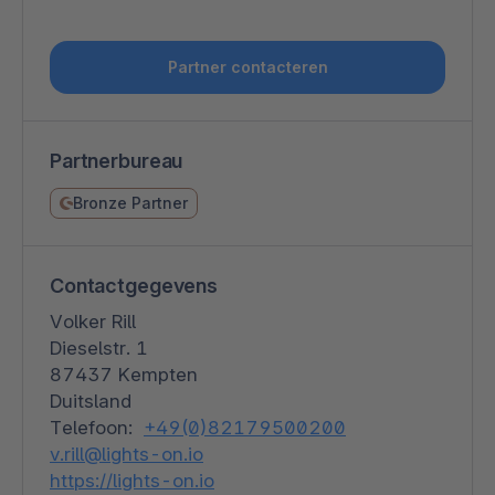
Partner contacteren
Partnerbureau
Bronze Partner
Contactgegevens
Volker Rill
Dieselstr. 1
87437 Kempten
Duitsland
Telefoon:
+49(0)82179500200
v.rill@lights-on.io
https://lights-on.io