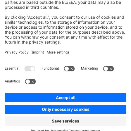
Over Shopware
Product
Oplossingen
Partners
Developers
Resources
Terms & Conditions
Privacy
Legal notice
Digital Services Act (DSA)
Copyright © shopware AG - All rights reserved
Notice: * All prices are quoted net of the statutory value-added tax