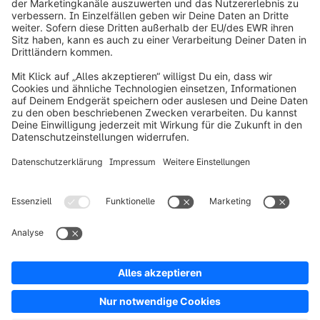
info@shopware.com
Über Shopware
Produkt
Lösungen
Partner
Entwickler
Ressourcen