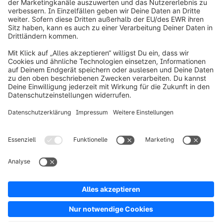
info@shopware.com
Über Shopware
Produkt
Lösungen
Partner
Entwickler
Ressourcen