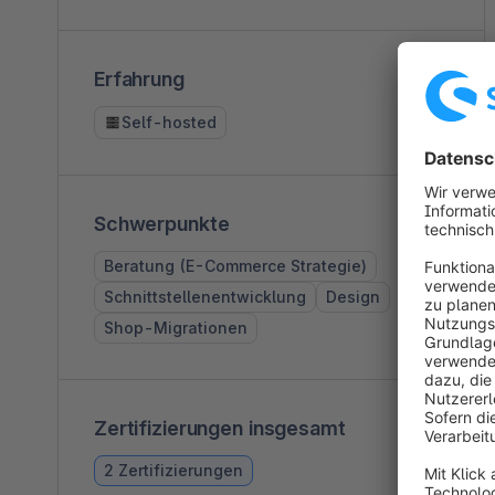
Erfahrung
Self-hosted
Schwerpunkte
Beratung (E-Commerce Strategie)
Schnittstellenentwicklung
Design
Shop-Migrationen
Zertifizierungen insgesamt
2 Zertifizierungen