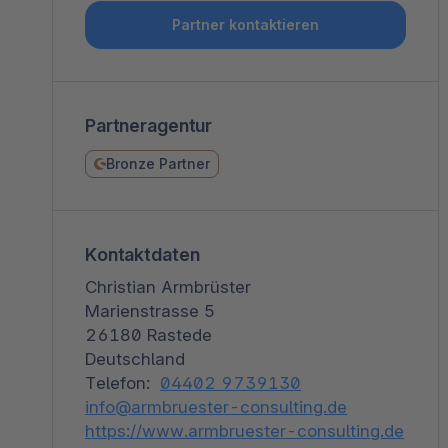
Shopware PaaS
Composable Frontends
Podcast
Partner kontaktieren
Spatial Commerce
Migration
Partneragentur
Roadmap
Bronze Partner
Multichannel Connect
Deep Search
Kontaktdaten
Christian Armbrüster
Marienstrasse 5
26180 Rastede
Deutschland
Telefon:
04402 9739130
info@armbruester-consulting.de
https://www.armbruester-consulting.de