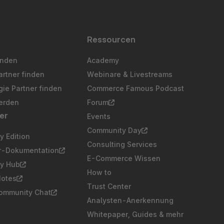
Ressourcen
inden
Academy
artner finden
Webinare & Livestreams
ie Partner finden
Commerce Famous Podcast
erden
Forum
er
Events
Community Day
 Edition
Consulting Services
er-Dokumentation
E-Commerce Wissen
y Hub
How to
Notes
Trust Center
Community Chat
Analysten-Anerkennung
Whitepaper, Guides & mehr