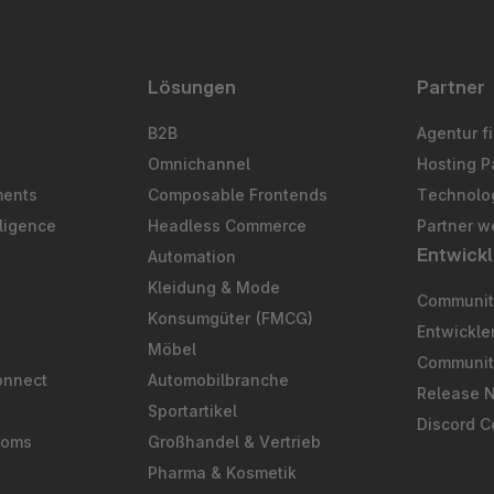
Lösungen
Partner
B2B
Agentur f
Omnichannel
Hosting P
ments
Composable Frontends
Technolog
ligence
Headless Commerce
Partner w
Entwickl
Automation
S
Kleidung & Mode
Community
Konsumgüter (FMCG)
Entwickl
Möbel
Communit
onnect
Automobilbranche
Release 
Sportartikel
Discord 
ooms
Großhandel & Vertrieb
Pharma & Kosmetik