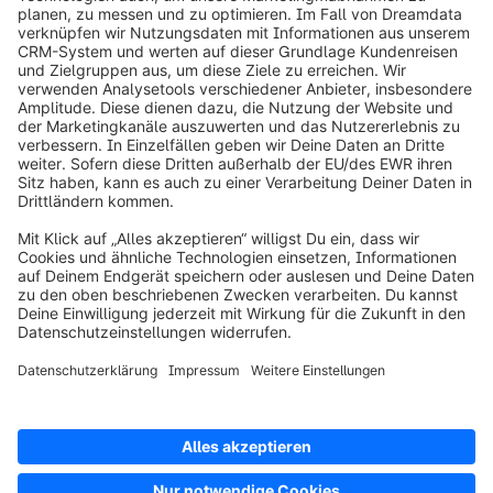
info@shopware.com
Über Shopware
Produkt
Lösungen
Partner
Entwickler
Ressourcen
AGB
Datenschutz
Impressum
Digital Services Act (DSA)