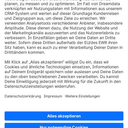
info@shopware.com
Über Shopware
Produkt
Lösungen
Partner
Entwickler
Ressourcen
AGB
Datenschutz
Impressum
Digital Services Act (DSA)