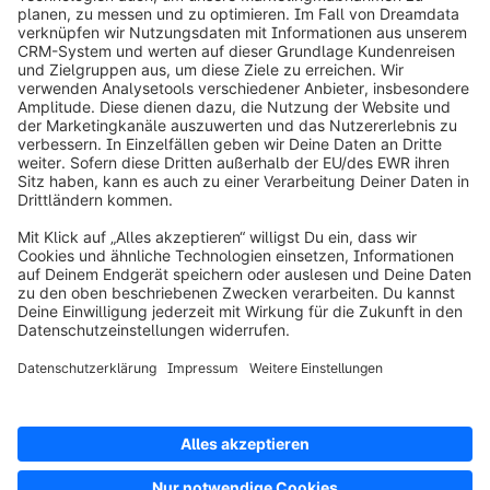
info@shopware.com
Über Shopware
Produkt
Lösungen
Partner
Entwickler
Ressourcen
AGB
Datenschutz
Impressum
Digital Services Act (DSA)