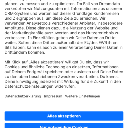
info@shopware.com
Über Shopware
Produkt
Lösungen
Partner
Entwickler
Ressourcen
AGB
Datenschutz
Impressum
Digital Services Act (DSA)