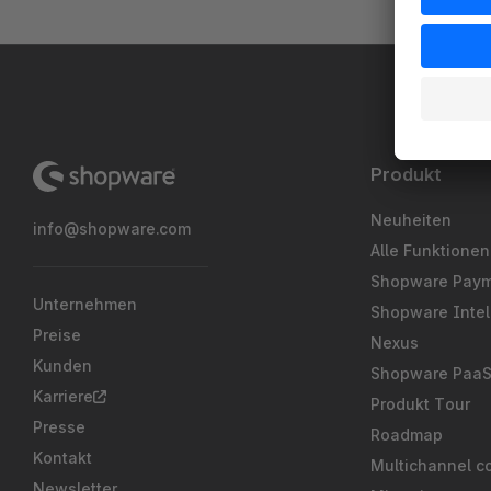
Produkt
Neuheiten
info@shopware.com
Alle Funktionen
Shopware Pay
Unternehmen
Shopware Intel
Preise
Nexus
Kunden
Shopware Paa
Karriere
Produkt Tour
Presse
Roadmap
Kontakt
Multichannel c
Newsletter