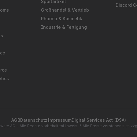
Sportartikel
Discord 
ooms
Großhandel & Vertrieb
Pharma & Kosmetik
Industrie & Fertigung
ts
rce
rce
tics
AGB
Datenschutz
Impressum
Digital Services Act (DSA)
ware AG - Alle Rechte vorbehalten
Hinweis: * Alle Preise verstehen sich zz