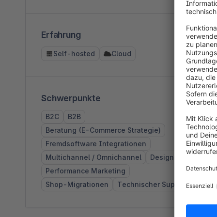
Erfahrung
Self-hosted
Cloud
Schwerpunkte
B2C
B2B
Beratung (E-Commerce Strategie)
Fremdsoftware Integrationen
Multichannel / Omnichannel
Design
Performance Marketing
Shop-Migrationen
Technischer Support