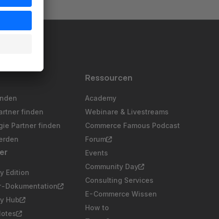
Ressourcen
inden
Academy
artner finden
Webinare & Livestreams
ie Partner finden
Commerce Famous Podcast
erden
Forum
er
Events
Community Day
 Edition
Consulting Services
er-Dokumentation
E-Commerce Wissen
y Hub
How to
Notes