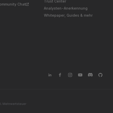
Trust Center
Community Chat
Analysten-Anerkennung
Whitepaper, Guides & mehr
gl. Mehrwertsteuer