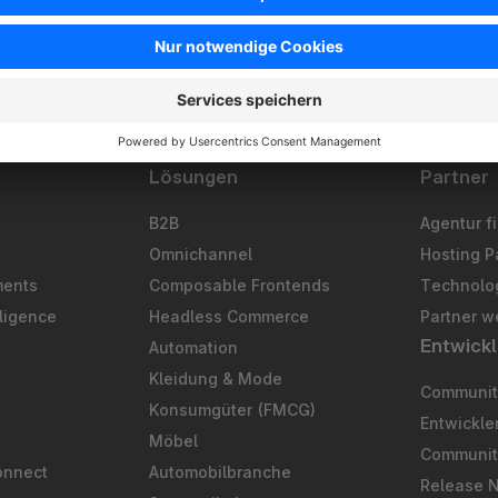
Lösungen
Partner
B2B
Agentur f
Omnichannel
Hosting P
ments
Composable Frontends
Technolog
ligence
Headless Commerce
Partner w
Entwickl
Automation
S
Kleidung & Mode
Community
Konsumgüter (FMCG)
Entwickl
Möbel
Communit
onnect
Automobilbranche
Release 