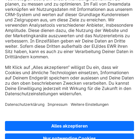
info@shopware.com
Über Shopware
Produkt
Lösungen
Partner
Entwickler
Ressourcen
AGB
Datenschutz
Impressum
Digital Services Act (DSA)