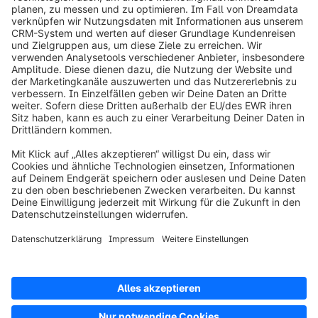
info@shopware.com
Über Shopware
Produkt
Lösungen
Partner
Entwickler
Ressourcen
AGB
Datenschutz
Impressum
Digital Services Act (DSA)