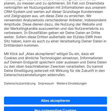
info@shopware.com
Über Shopware
Produkt
Lösungen
Partner
Entwickler
Ressourcen
AGB
Datenschutz
Impressum
Digital Services Act (DSA)