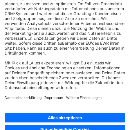
info@shopware.com
Über Shopware
Produkt
Lösungen
Partner
Entwickler
Ressourcen
AGB
Datenschutz
Impressum
Digital Services Act (DSA)