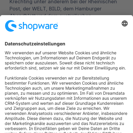
Krechting unter anderem bei der Rheinischen
Post, der WELT, BILD, dem Hamburger
Abendblatt und dem australischen
Wirtschaftsportal theaustralian.com.
Worldwide:
00 800 746 7626 0
Fax:
+49 (0) 2555 92885-99
Für Presseverteiler anmelden:
public.relations@shopware.com