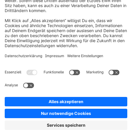
info@shopware.com
Über Shopware
Produkt
Lösungen
Partner
Entwickler
Ressourcen
AGB
Datenschutz
Impressum
Digital Services Act (DSA)
Copyright © shopware AG - Alle Rechte vorbehalten