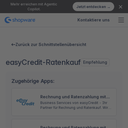
Mehr erreichen mit Agentic
Jetzt entdecken →
Copilot.
Kontaktiere uns
Zurück zur Schnittstellenübersicht
easyCredit-Ratenkauf
Empfehlung
Zugehörige Apps:
Rechnung und Ratenzahlung mit
easyCredit für Shopware 5
Business Services von easyCredit - Ihr
Partner für Rechnung und Ratenkauf. Wir
bieten Ihren Kunden flexible,
transparente und sichere
Zahlungsmöglichkeiten.
Rechnung und Ratenzahlung mit