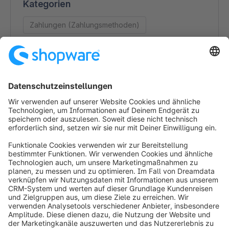
Kategorien
Zahlungen (Zahlungsmethoden)
Kontaktdaten
TeamBank AG
Beuthener Straße 25
90471 Nürnberg
Germany
0911/5390-2726
https://partner.easycredit.de/