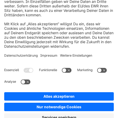
info@shopware.com
Über Shopware
Produkt
Lösungen
Partner
Entwickler
Ressourcen
AGB
Datenschutz
Impressum
Digital Services Act (DSA)