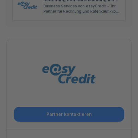
easyCredit für Shopware 6
Business Services von easyCredit - Ihr
Partner für Rechnung und Ratenkauf.</br>
Wir bieten Ihren Kunden flexible,
transparente und sichere
Zahlungsmöglichkeiten.
Partner kontaktieren